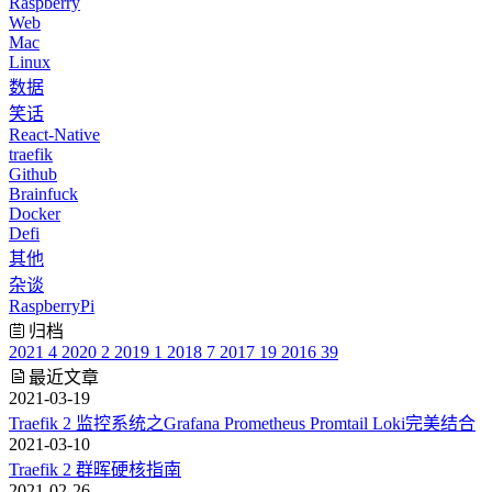
Raspberry
Web
Mac
Linux
数据
笑话
React-Native
traefik
Github
Brainfuck
Docker
Defi
其他
杂谈
RaspberryPi
归档
2021
4
2020
2
2019
1
2018
7
2017
19
2016
39
最近文章
2021-03-19
Traefik 2 监控系统之Grafana Prometheus Promtail Loki完美结合
2021-03-10
Traefik 2 群晖硬核指南
2021-02-26