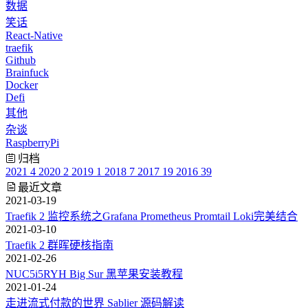
数据
笑话
React-Native
traefik
Github
Brainfuck
Docker
Defi
其他
杂谈
RaspberryPi
归档
2021
4
2020
2
2019
1
2018
7
2017
19
2016
39
最近文章
2021-03-19
Traefik 2 监控系统之Grafana Prometheus Promtail Loki完美结合
2021-03-10
Traefik 2 群晖硬核指南
2021-02-26
NUC5i5RYH Big Sur 黑苹果安装教程
2021-01-24
走进流式付款的世界 Sablier 源码解读