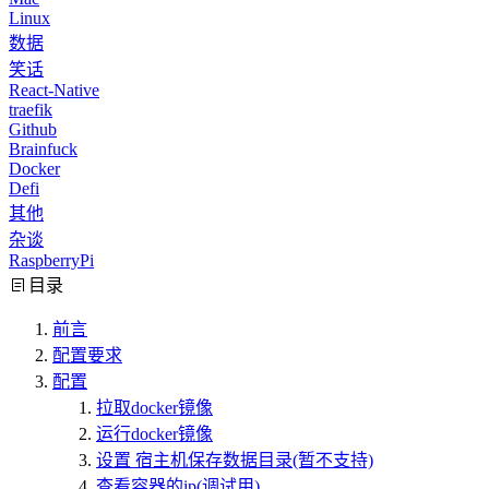
Linux
数据
笑话
React-Native
traefik
Github
Brainfuck
Docker
Defi
其他
杂谈
RaspberryPi
目录
前言
配置要求
配置
拉取docker镜像
运行docker镜像
设置 宿主机保存数据目录(暂不支持)
查看容器的ip(调试用)