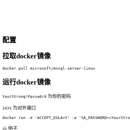
配置
拉取docker镜像
docker pull microsoft/mssql-server-linux
运行docker镜像
为你的密码
YourStrong!Passw0rd
为对外端口
1433
docker run -e 'ACCEPT_EULA=Y' -e 'SA_PASSWORD=<YourStro
🌰 例子