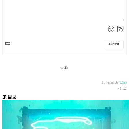
submit
sofa
Powered By
Valine
v1.5.2
目录