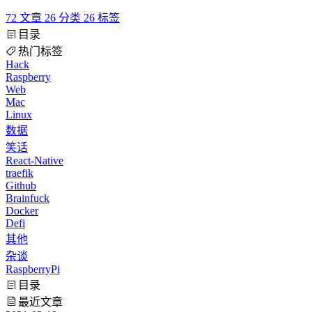
72
文章
26
分类
26
标签
目录
热门标签
Hack
Raspberry
Web
Mac
Linux
数据
笑话
React-Native
traefik
Github
Brainfuck
Docker
Defi
其他
杂谈
RaspberryPi
目录
最近文章