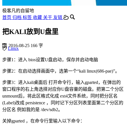
极客凡的自留地
首页
归档
标签
收藏
关于
友链
把KALI放到U盘里
2016-08-25
166 字
Linux
步骤1：进入 bios设置U盘启动，保存并启动电脑
步骤2：在启动选择画面中，选第一个“kali linux(686-pae)”。
步骤3：进入kali桌面后 打开命令行，输入gparted，在弹出的
窗口程序的右上角选择对应你U盘容量的磁盘。把第二个分区
unmount后，将此区格式化成 ext4文件系统，同时把分区名
(Label)改成 persistence ，同时记下分区列表里面第二个分区的
分区名 例如我的是 /dev/sdb2。
关掉gparted ，在命令行里输入以下命令：