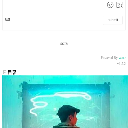
submit
sofa
Powered By
Valine
v1.5.2
目录