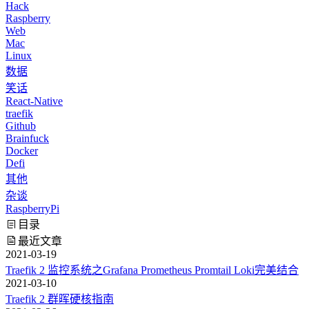
Hack
Raspberry
Web
Mac
Linux
数据
笑话
React-Native
traefik
Github
Brainfuck
Docker
Defi
其他
杂谈
RaspberryPi
目录
最近文章
2021-03-19
Traefik 2 监控系统之Grafana Prometheus Promtail Loki完美结合
2021-03-10
Traefik 2 群晖硬核指南