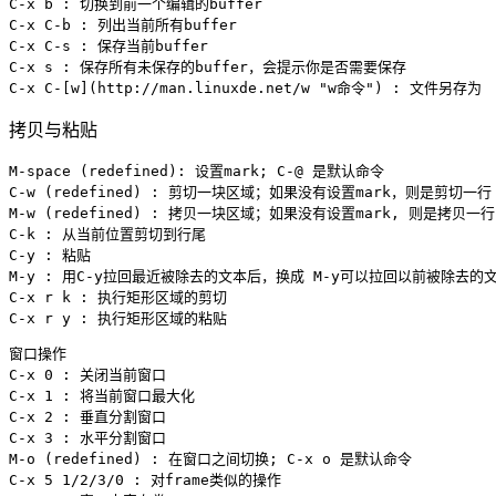
C-x b : 切换到前一个编辑的buffer

C-x C-b : 列出当前所有buffer

C-x C-s : 保存当前buffer

C-x s : 保存所有未保存的buffer，会提示你是否需要保存

C-x C-
[w](http://man.linuxde.net/w "w命令")
 : 文件另存为
拷贝与粘贴
M-space (redefined): 设置mark; C-@ 是默认命令

C-w (redefined) : 剪切一块区域；如果没有设置mark，则是剪切一行

M-w (redefined) : 拷贝一块区域；如果没有设置mark, 则是拷贝一行

C-k : 从当前位置剪切到行尾

C-y : 粘贴

M-y : 用C-y拉回最近被除去的文本后，换成 M-y可以拉回以前被除去的
C-x r k : 执行矩形区域的剪切

C-x r y : 执行矩形区域的粘贴
窗口操作

C-x 0 : 关闭当前窗口

C-x 1 : 将当前窗口最大化

C-x 2 : 垂直分割窗口

C-x 3 : 水平分割窗口

M-o (redefined) : 在窗口之间切换; C-x o 是默认命令

C-x 5 1/2/3/0 : 对frame类似的操作
