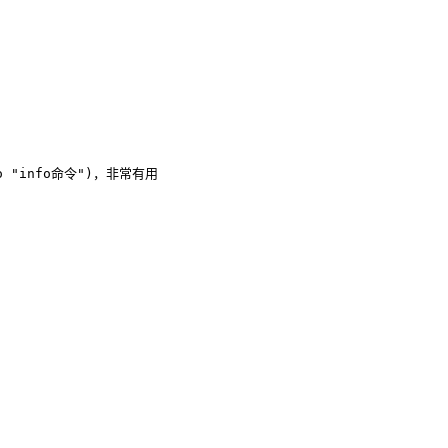
fo "info命令")
，非常有用
