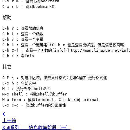
C-x r m : 设置书签bookmark

C-x r b : 跳到bookmark处
帮助
C-h ? : 查看帮助信息

C-h f : 查看一个函数

C-h v : 查看一个变量

C-h k : 查看一个键绑定 (C－h c 也是查看键绑定，但是信息较简略)

C-h C-f : 查看一个函数的
[info](http://man.linuxde.net/in
C-h i : 看Info
其它
C-M-\ : 对选中区域，按照某种格式(比如C程序)进行格式化

C-x h : 全部选中

M-! : 执行外部shell命令

M-x shell : 模拟shell的buffer

M-x term : 模拟terminal, C-c k 关闭terminal

C-x C-q : 修改buffer的只读属性
上一篇
Kali系列——信息收集阶段（一）