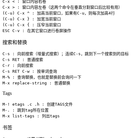
C-x < : 窗口内容右卷

C-x > : 窗口内容左卷（这两个命令在垂直分割窗口后比较有用）

(C-u) C-x ^ : 加高当前窗口，如果有C-u，则每次加高4行

(C-u) C-x } : 加宽当前窗口

(C-u) C-x { : 压窄当前窗口

ESC C-v : 在其它窗口进行卷屏操作
搜索和替换
C-s : 向前搜索（增量式搜索）；连续C-s，跳到下一个搜索到的目标

C-s RET : 普通搜索

C-r : 向前搜索

C-s RET C-w : 按单词查询

M-% : 查询替换，也就是替换前会询问一下

M-x replace-string : 普通替换
Tags
M-! etags .c .h : 创建TAGS文件

M-. : 跳到tag所在位置

M-x list-tags : 列出tags
书签