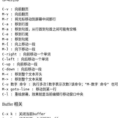
C-v : 向前翻页

M-v : 向后翻页

M-r : 将光标移动到屏幕中间那行

C-a : 移到行首

M-a : 移到句首，从行首到句首之间可能有空格

C-e : 移到行尾

M-e : 移到句尾

M-{ : 向上移动一段

M-} : 向下移动一段

C-right : 向前移动一个单词

C-left : 向后移动一个单词

C-up : 向前移动一段

C-down : 向后移动一段

M-< : 移到整个文本开头

M-> : 移到整个文本末尾

C-u 数字 命令 : 执行多次(数字表示次数)该命令；"M-数字 命令" 也可
M-x goto-line : 移动到某一行

C-l : 重绘屏幕，效果就是当前编辑行移动窗口中央
Buffer 相关
C-x k : 关闭当前buffer
